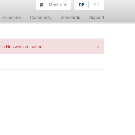
Merkliste
DE
EN
Teilnahme
Community
Standards
Support
×
ein Netzwerk zu sehen.