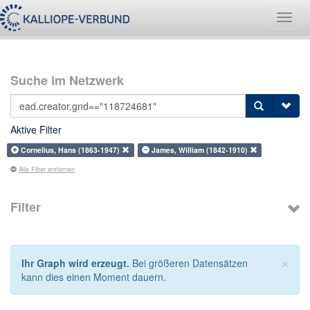
Navig
umsch
Suche im Netzwerk
Aktive Filter
Cornelius, Hans (1863-1947)
James, William (1842-1910)
Alle Filter entfernen
Filter
×
Ihr Graph wird erzeugt.
Bei größeren Datensätzen
kann dies einen Moment dauern.