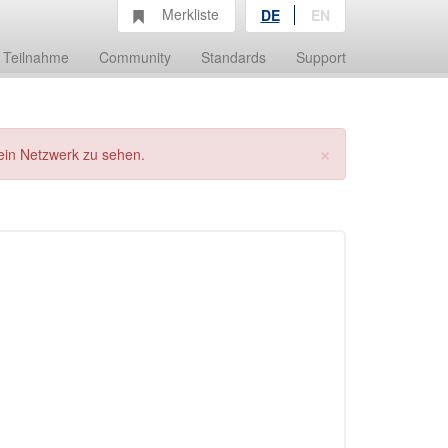
Merkliste
DE
EN
Teilnahme
Community
Standards
Support
×
ein Netzwerk zu sehen.