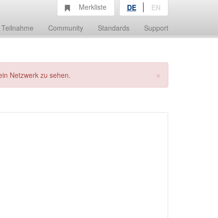
Merkliste
DE
EN
Teilnahme
Community
Standards
Support
×
ein Netzwerk zu sehen.