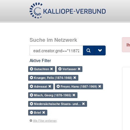
Suche im Netzwerk
I
Aktive Filter
Gutachten
Verfasser
Krueger, Felix (1874-1948)
Adressat
Freyer, Hans (1887-1969)
Misch, Georg (1878-1965)
Niedersächsische Staats- und…
Brief
Alle Filter entfernen