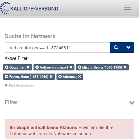
Navig
umsch
Suche im Netzwerk
Aktive Filter
Gutachten
Aufbewahrungsort
Misch, Georg (1878-1965)
Freyer, Hans (1887-1969)
Adressat
Alle Filter entfernen
Filter
×
Ihr Graph enthält keine Akteure.
Erweitern Sie Ihre
Datenauswahl um ein Netzwerk zu sehen.