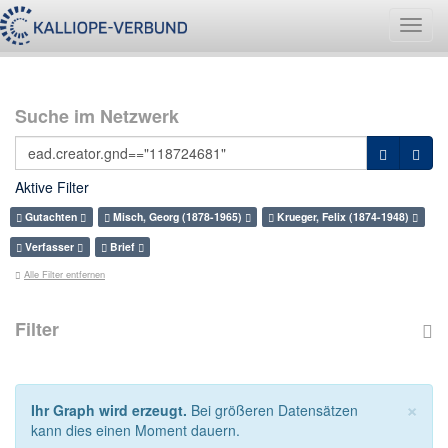
Navig
umsch
Suche im Netzwerk
Aktive Filter
Gutachten
Misch, Georg (1878-1965)
Krueger, Felix (1874-1948)
Verfasser
Brief
Alle Filter entfernen
Filter
×
Ihr Graph wird erzeugt.
Bei größeren Datensätzen
kann dies einen Moment dauern.