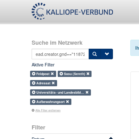
Suche im Netzwerk
I
Aktive Filter
Feldpost
Sasu (Sereth)
Adressat
Universitäts- und Landesbibl…
Aufbewahrungsort
Alle Filter entfernen
Filter