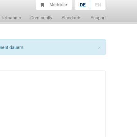
Merkliste
DE
EN
Teilnahme
Community
Standards
Support
×
ment dauern.