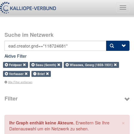
Navig
umsch
Suche im Netzwerk
Aktive Filter
Feldpost
Sasu (Sereth)
Wissowa, Georg (1859-1931)
Verfasser
Brief
Alle Filter entfernen
Filter
×
Ihr Graph enthält keine Akteure.
Erweitern Sie Ihre
Datenauswahl um ein Netzwerk zu sehen.