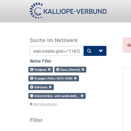
Suche im Netzwerk
I
Aktive Filter
Feldpost
Sasu (Sereth)
Krueger, Felix (1874-1948)
Adressat
Universitäts- und Landesbibl…
Alle Filter entfernen
Filter