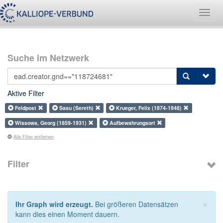
Navig
umsch
Suche im Netzwerk
Aktive Filter
Feldpost
Sasu (Sereth)
Krueger, Felix (1874-1948)
Wissowa, Georg (1859-1931)
Aufbewahrungsort
Alle Filter entfernen
Filter
×
Ihr Graph wird erzeugt.
Bei größeren Datensätzen
kann dies einen Moment dauern.