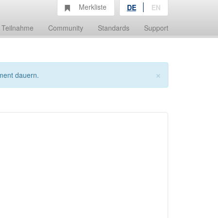
Merkliste
DE
EN
Teilnahme
Community
Standards
Support
×
ment dauern.