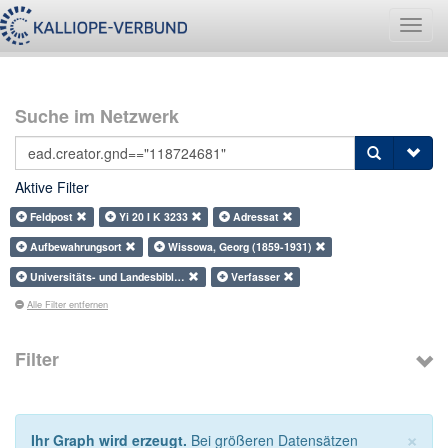
Navig
umsch
Suche im Netzwerk
Aktive Filter
Feldpost
Yi 20 I K 3233
Adressat
Aufbewahrungsort
Wissowa, Georg (1859-1931)
Universitäts- und Landesbibl…
Verfasser
Alle Filter entfernen
Filter
×
Ihr Graph wird erzeugt.
Bei größeren Datensätzen