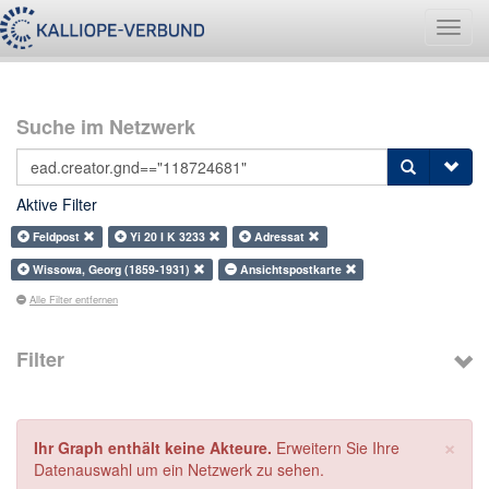
Navig
umsch
Suche im Netzwerk
Aktive Filter
Feldpost
Yi 20 I K 3233
Adressat
Wissowa, Georg (1859-1931)
Ansichtspostkarte
Alle Filter entfernen
Filter
×
Ihr Graph enthält keine Akteure.
Erweitern Sie Ihre
Datenauswahl um ein Netzwerk zu sehen.