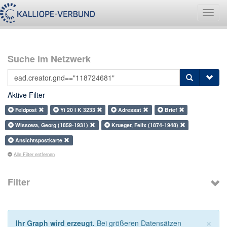
Navig
umsch
Suche im Netzwerk
Aktive Filter
Feldpost
Yi 20 I K 3233
Adressat
Brief
Wissowa, Georg (1859-1931)
Krueger, Felix (1874-1948)
Ansichtspostkarte
Alle Filter entfernen
Filter
×
Ihr Graph wird erzeugt.
Bei größeren Datensätzen