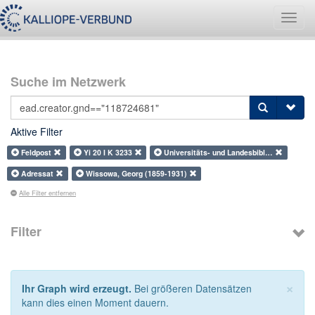
Navig
umsch
Suche im Netzwerk
Aktive Filter
Feldpost
Yi 20 I K 3233
Universitäts- und Landesbibl…
Adressat
Wissowa, Georg (1859-1931)
Alle Filter entfernen
Filter
×
Ihr Graph wird erzeugt.
Bei größeren Datensätzen
kann dies einen Moment dauern.