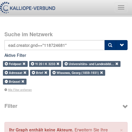
Navig
umsch
Suche im Netzwerk
Aktive Filter
Feldpost
Yi 20 I K 3233
Universitäts- und Landesbibl…
Adressat
Brief
Wissowa, Georg (1859-1931)
Brüssel
Alle Filter entfernen
Filter
×
Ihr Graph enthält keine Akteure.
Erweitern Sie Ihre