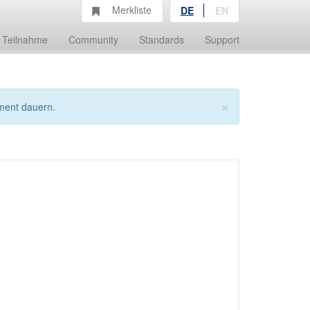
Merkliste
DE
EN
Teilnahme
Community
Standards
Support
×
ment dauern.