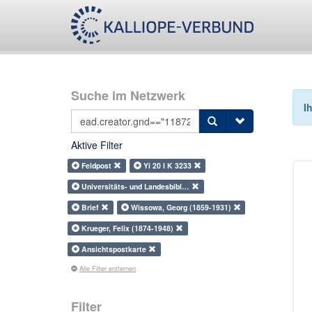
Suche im Netzwerk
I
Aktive Filter
Feldpost
Yi 20 I K 3233
Universitäts- und Landesbibl…
Brief
Wissowa, Georg (1859-1931)
Krueger, Felix (1874-1948)
Ansichtspostkarte
Alle Filter entfernen
Filter