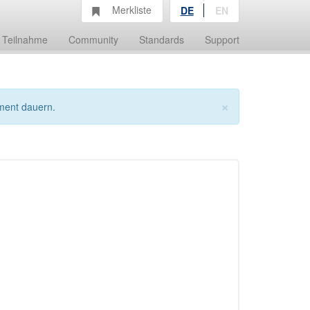
Merkliste
DE
EN
Teilnahme
Community
Standards
Support
×
ment dauern.