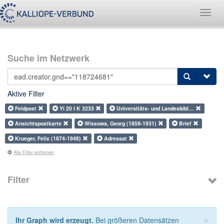
Navig
umsch
Suche im Netzwerk
Aktive Filter
Feldpost
Yi 20 I K 3233
Universitäts- und Landesbibl…
Ansichtspostkarte
Wissowa, Georg (1859-1931)
Brief
Krueger, Felix (1874-1948)
Adressat
Alle Filter entfernen
Filter
×
Ihr Graph wird erzeugt.
Bei größeren Datensätzen