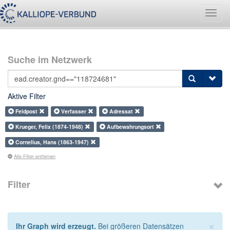
Navig
umsch
Suche im Netzwerk
Aktive Filter
Feldpost
Verfasser
Adressat
Krueger, Felix (1874-1948)
Aufbewahrungsort
Cornelius, Hans (1863-1947)
Alle Filter entfernen
Filter
×
Ihr Graph wird erzeugt.
Bei größeren Datensätzen