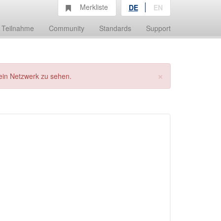
Merkliste
DE
EN
Teilnahme
Community
Standards
Support
×
ein Netzwerk zu sehen.