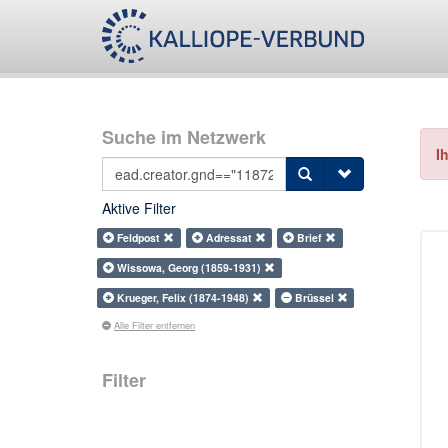
Suche im Netzwerk
I
Aktive Filter
Feldpost
Adressat
Brief
Wissowa, Georg (1859-1931)
Krueger, Felix (1874-1948)
Brüssel
Alle Filter entfernen
Filter