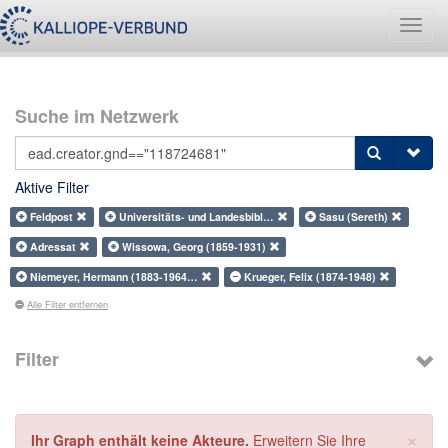
Navig
umsch
Suche im Netzwerk
Aktive Filter
Feldpost
Universitäts- und Landesbibl…
Sasu (Sereth)
Adressat
Wissowa, Georg (1859-1931)
Niemeyer, Hermann (1883-1964…
Krueger, Felix (1874-1948)
Alle Filter entfernen
Filter
×
Ihr Graph enthält keine Akteure.
Erweitern Sie Ihre