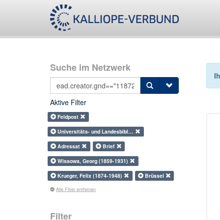
Suche im Netzwerk
I
Aktive Filter
Feldpost
Universitäts- und Landesbibl…
Adressat
Brief
Wissowa, Georg (1859-1931)
Krueger, Felix (1874-1948)
Brüssel
Alle Filter entfernen
Filter