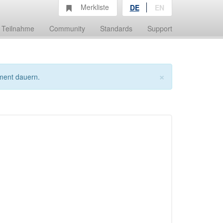
Merkliste
DE
EN
Teilnahme
Community
Standards
Support
×
ment dauern.