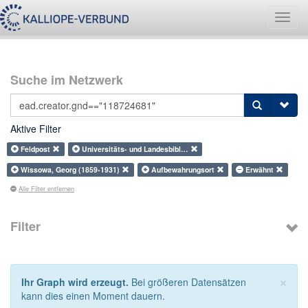
Navig
umsch
Suche im Netzwerk
Aktive Filter
Feldpost
Universitäts- und Landesbibl…
Wissowa, Georg (1859-1931)
Aufbewahrungsort
Erwähnt
Alle Filter entfernen
Filter
×
Ihr Graph wird erzeugt.
Bei größeren Datensätzen
kann dies einen Moment dauern.