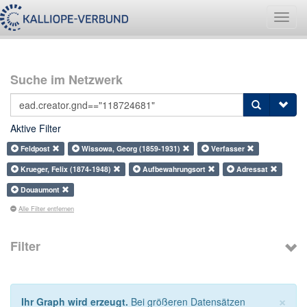
Navig
umsch
Suche im Netzwerk
Aktive Filter
Feldpost
Wissowa, Georg (1859-1931)
Verfasser
Krueger, Felix (1874-1948)
Aufbewahrungsort
Adressat
Douaumont
Alle Filter entfernen
Filter
×
Ihr Graph wird erzeugt.
Bei größeren Datensätzen