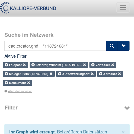
Navig
umsch
Suche im Netzwerk
Aktive Filter
Feldpost
Lotterer, Wilhelm (1857-1916…
Verfasser
Krueger, Felix (1874-1948)
Aufbewahrungsort
Adressat
Douaumont
Alle Filter entfernen
Filter
×
Ihr Graph wird erzeugt.
Bei größeren Datensätzen