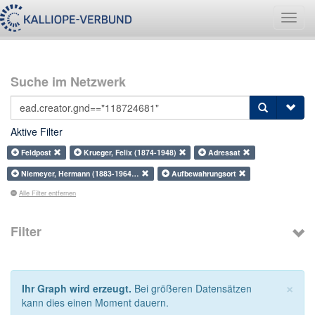
Navig
umsch
Suche im Netzwerk
Aktive Filter
Feldpost
Krueger, Felix (1874-1948)
Adressat
Niemeyer, Hermann (1883-1964…
Aufbewahrungsort
Alle Filter entfernen
Filter
×
Ihr Graph wird erzeugt.
Bei größeren Datensätzen
kann dies einen Moment dauern.