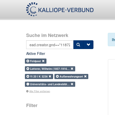
Suche im Netzwerk
I
Aktive Filter
Feldpost
Lotterer, Wilhelm (1857-1916…
Yi 20 I K 3236
Aufbewahrungsort
Universitäts- und Landesbibl…
Alle Filter entfernen
Filter