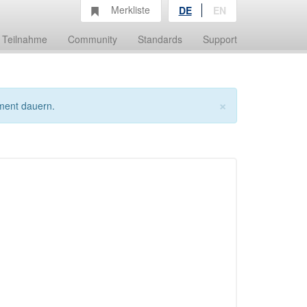
Merkliste
DE
EN
Teilnahme
Community
Standards
Support
×
ment dauern.