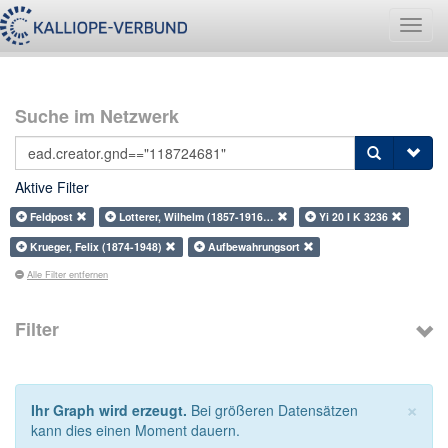
Navig
umsch
Suche im Netzwerk
Aktive Filter
Feldpost
Lotterer, Wilhelm (1857-1916…
Yi 20 I K 3236
Krueger, Felix (1874-1948)
Aufbewahrungsort
Alle Filter entfernen
Filter
×
Ihr Graph wird erzeugt.
Bei größeren Datensätzen
kann dies einen Moment dauern.