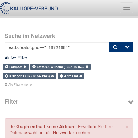
Navig
umsch
Suche im Netzwerk
Aktive Filter
Feldpost
Lotterer, Wilhelm (1857-1916…
Krueger, Felix (1874-1948)
Adressat
Alle Filter entfernen
Filter
×
Ihr Graph enthält keine Akteure.
Erweitern Sie Ihre
Datenauswahl um ein Netzwerk zu sehen.