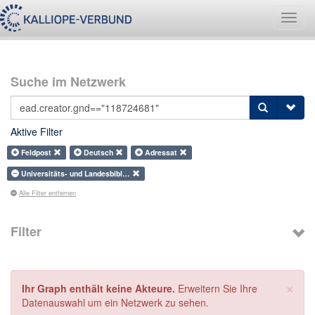
Navig
umsch
Suche im Netzwerk
Aktive Filter
Feldpost
Deutsch
Adressat
Universitäts- und Landesbibl…
Alle Filter entfernen
Filter
×
Ihr Graph enthält keine Akteure.
Erweitern Sie Ihre
Datenauswahl um ein Netzwerk zu sehen.