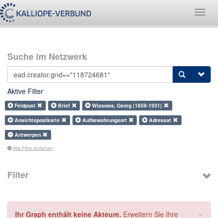
Navig
umsch
Suche im Netzwerk
Aktive Filter
Feldpost
Brief
Wissowa, Georg (1859-1931)
Ansichtspostkarte
Aufbewahrungsort
Adressat
Antwerpen
Alle Filter entfernen
Filter
×
Ihr Graph enthält keine Akteure.
Erweitern Sie Ihre