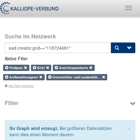
Navig
umsch
Suche im Netzwerk
Aktive Filter
Feldpost
Brief
Ansichtspostkarte
Aufbewahrungsort
Universitäts- und Landesbibl…
Alle Filter entfernen
Filter
×
Ihr Graph wird erzeugt.
Bei größeren Datensätzen
kann dies einen Moment dauern.