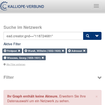
Navig
umsch
Suche im Netzwerk
Aktive Filter
Feldpost
Wundt, Wilhelm (1832-1920)
Adressat
Wissowa, Georg (1859-1931)
Alle Filter entfernen
Filter
×
Ihr Graph enthält keine Akteure.
Erweitern Sie Ihre
Datenauswahl um ein Netzwerk zu sehen.