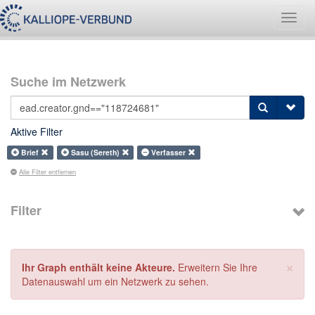
Navig
umsch
Suche im Netzwerk
Aktive Filter
Brief
Sasu (Sereth)
Verfasser
Alle Filter entfernen
Filter
×
Ihr Graph enthält keine Akteure.
Erweitern Sie Ihre
Datenauswahl um ein Netzwerk zu sehen.