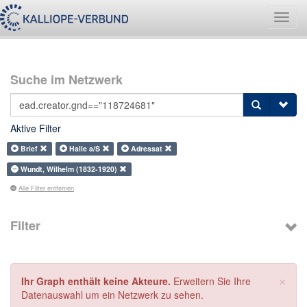
Navig
umsch
Suche im Netzwerk
Aktive Filter
Brief
Halle a/S
Adressat
Wundt, Wilhelm (1832-1920)
Alle Filter entfernen
Filter
×
Ihr Graph enthält keine Akteure.
Erweitern Sie Ihre
Datenauswahl um ein Netzwerk zu sehen.