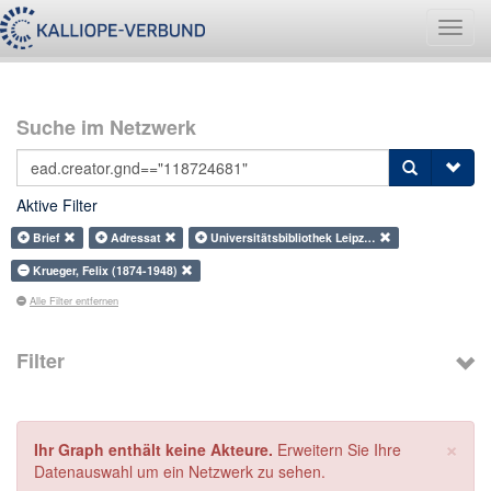
Navig
umsch
Suche im Netzwerk
Aktive Filter
Brief
Adressat
Universitätsbibliothek Leipz…
Krueger, Felix (1874-1948)
Alle Filter entfernen
Filter
×
Ihr Graph enthält keine Akteure.
Erweitern Sie Ihre
Datenauswahl um ein Netzwerk zu sehen.