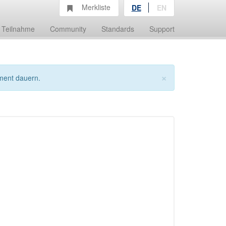
Merkliste
DE
EN
Teilnahme
Community
Standards
Support
×
ment dauern.