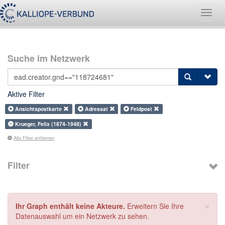
Navig
umsch
Suche im Netzwerk
Aktive Filter
Ansichtspostkarte
Adressat
Feldpost
Krueger, Felix (1874-1948)
Alle Filter entfernen
Filter
×
Ihr Graph enthält keine Akteure.
Erweitern Sie Ihre
Datenauswahl um ein Netzwerk zu sehen.