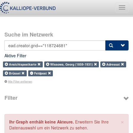
Navig
umsch
Suche im Netzwerk
Aktive Filter
Ansichtspostkarte
Wissowa, Georg (1859-1931)
Adressat
Brüssel
Feldpost
Alle Filter entfernen
Filter
×
Ihr Graph enthält keine Akteure.
Erweitern Sie Ihre
Datenauswahl um ein Netzwerk zu sehen.