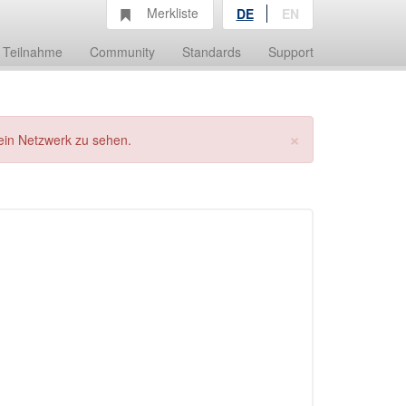
Merkliste
DE
EN
Teilnahme
Community
Standards
Support
×
ein Netzwerk zu sehen.