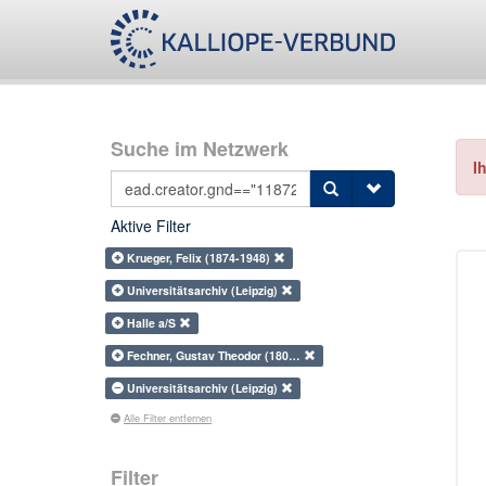
Suche im Netzwerk
I
Aktive Filter
Krueger, Felix (1874-1948)
Universitätsarchiv (Leipzig)
Halle a/S
Fechner, Gustav Theodor (180…
Universitätsarchiv (Leipzig)
Alle Filter entfernen
Filter