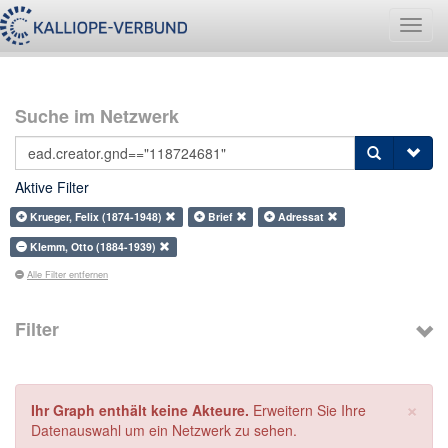
Navig
umsch
Suche im Netzwerk
Aktive Filter
Krueger, Felix (1874-1948)
Brief
Adressat
Klemm, Otto (1884-1939)
Alle Filter entfernen
Filter
×
Ihr Graph enthält keine Akteure.
Erweitern Sie Ihre
Datenauswahl um ein Netzwerk zu sehen.