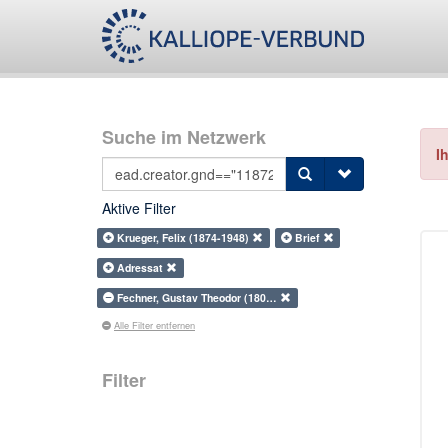
Suche im Netzwerk
I
Aktive Filter
Krueger, Felix (1874-1948)
Brief
Adressat
Fechner, Gustav Theodor (180…
Alle Filter entfernen
Filter