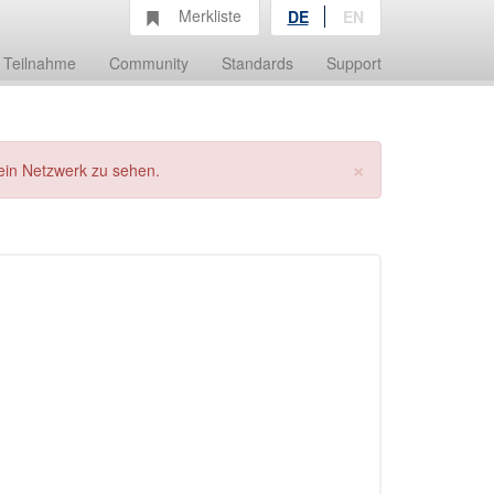
Merkliste
DE
EN
Teilnahme
Community
Standards
Support
×
ein Netzwerk zu sehen.