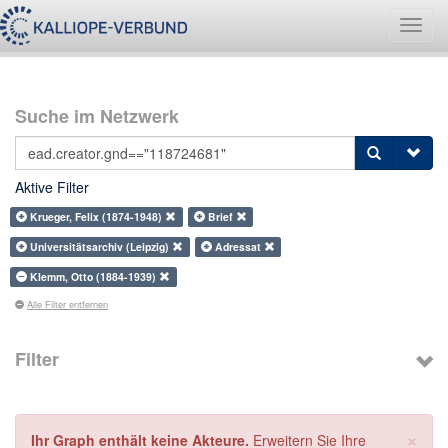
Navig
umsch
Suche im Netzwerk
Aktive Filter
Krueger, Felix (1874-1948)
Brief
Universitätsarchiv (Leipzig)
Adressat
Klemm, Otto (1884-1939)
Alle Filter entfernen
Filter
×
Ihr Graph enthält keine Akteure.
Erweitern Sie Ihre