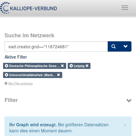
Navig
umsch
Suche im Netzwerk
Aktive Filter
Deutsche Philosophische Gese…
Leipzig
Universitätsbibliothek (Marb…
Alle Filter entfernen
Filter
×
Ihr Graph wird erzeugt.
Bei größeren Datensätzen
kann dies einen Moment dauern.