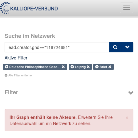
Navig
umsch
Suche im Netzwerk
Aktive Filter
Deutsche Philosophische Gese…
Leipzig
Brief
Alle Filter entfernen
Filter
×
Ihr Graph enthält keine Akteure.
Erweitern Sie Ihre
Datenauswahl um ein Netzwerk zu sehen.