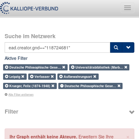
Navig
umsch
Suche im Netzwerk
Aktive Filter
Deutsche Philosophische Gese…
Universitätsbibliothek (Marb…
Leipzig
Verfasser
Aufbewahrungsort
Krueger, Felix (1874-1948)
Deutsche Philosophische Gese…
Alle Filter entfernen
Filter
×
Ihr Graph enthält keine Akteure.
Erweitern Sie Ihre