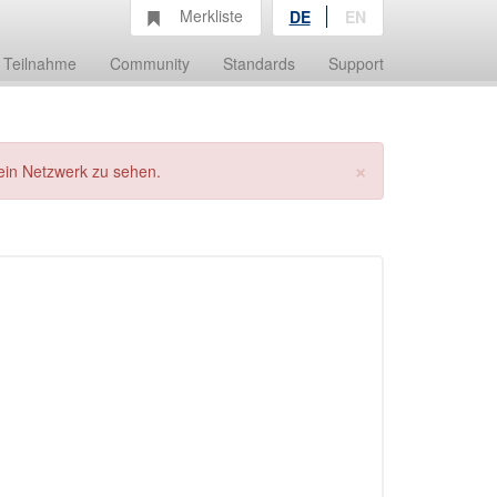
Merkliste
DE
EN
Teilnahme
Community
Standards
Support
×
ein Netzwerk zu sehen.