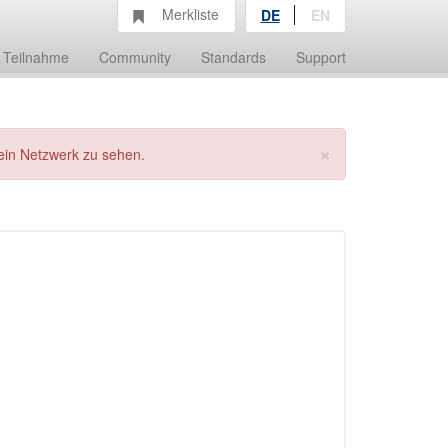
Merkliste
DE
EN
Teilnahme
Community
Standards
Support
×
ein Netzwerk zu sehen.