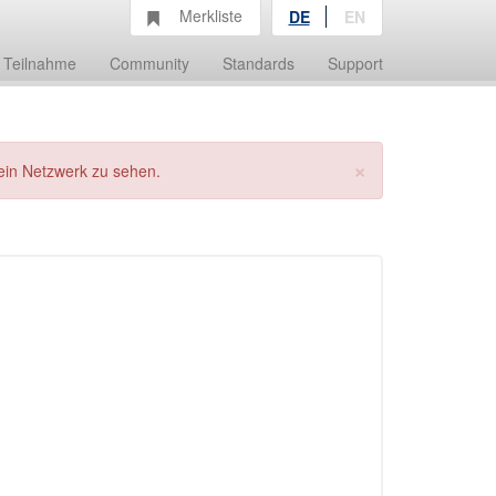
Merkliste
DE
EN
Teilnahme
Community
Standards
Support
×
ein Netzwerk zu sehen.